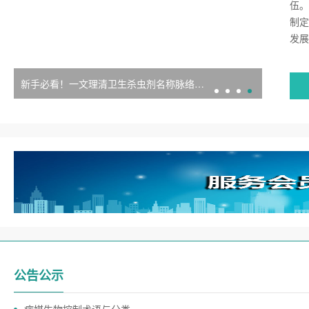
伍。
制定
发展
新手必看！一文理清卫生杀虫剂名称脉络，告别用药迷茫
如何选择
公告公示