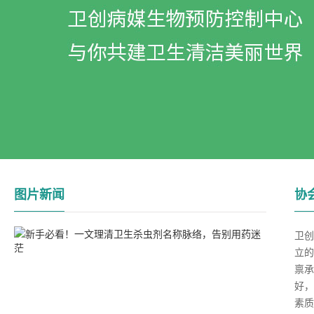
图片新闻
协
卫创
立的
禀承
好，
素质