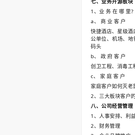
七、
业务开源板块
1、
业
务
在
哪
里
?
a、
商
业
客
户
快捷酒店、星级酒
公单位、机场、地
码头
b、
政
府
客
户
创卫工程
、
消毒工
c、
家
庭
客
户
家庭客户如何灭老
2、
三大板块客户
八、
公司经营管理
1、人事安排、利
2、财务管理