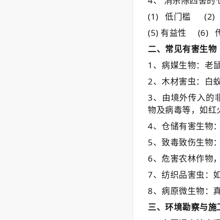
4
、
消杀除四害的
(1)
低门槛
(2
(5) 有益性
(6)
二、
常见有害生物
1、病媒生物：老
2、木材害虫：白
3、由境外传入的
物及病毒等，如红
4、仓储有害生物
5、致毒致伤生物
6、危害农林作物
7、
纺织品害虫
：
8、病原微生物：
三、
环境勘察与施