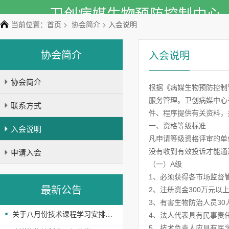
当前位置：
首页
>
协会简介
> 入会说明
协会简介
入会说明
协会简介
根据《病媒生物预防控制
服务管理。卫创病媒中心
联系方式
件、程序提供有关资料，
一、资格等级标准
入会说明
凡申请等级资格评审的单
申请入会
没有收到有效投诉才能通
（一）A级
1、必须获得各市场监督
最新公告
2、注册资金300万元以
3、有害生物防治人员3
关于八月份技术课程学习安排的通知
4、法人代表具有民事责
5、技术负责人应具有医